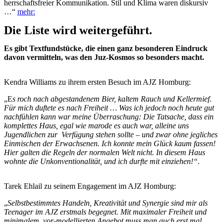
herrschaftsfreier Kommunikation. Stil und Klima waren diskursiv
…“
mehr:
Die Liste wird weitergeführt.
Es gibt Textfundstücke, die einen ganz besonderen Eindruck
davon vermitteln, was den Juz-Kosmos so besonders macht.
Kendra Williams zu ihrem ersten Besuch im AJZ Homburg:
„E
s roch nach abgestandenem Bier, kaltem Rauch und Kellermief.
Für mich duftete es nach Freiheit … Was ich jedoch noch heute gut
nachfühlen kann war meine Überraschung: Die Tatsache, dass ein
komplettes Haus, egal wie marode es auch war, alleine uns
Jugendlichen zur Verfügung stehen sollte – und zwar ohne jegliches
Einmischen der Erwachsenen. Ich konnte mein Glück kaum fassen!
Hier galten die Regeln der normalen Welt nicht. In diesem Haus
wohnte die Unkonventionalität, und ich durfte mit einziehen!“.
Tarek Ehlail zu seinem Engagement im AJZ Homburg:
„
Selbstbestimmtes Handeln, Kreativität und Synergie sind mir als
Teenager im AJZ erstmals begegnet. Mit maximaler Freiheit und
minimalem, vor-modellierten Angebot muss man auch erst mal