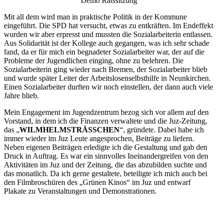
Demo Ratssitzung
Mit all dem wird man in praktische Politik in der Kommune
eingeführt. Die SPD hat versucht, etwas zu entkräften. Im Endeffekt
wurden wir aber erpresst und mussten die Sozialarbeiterin entlassen.
Aus Solidarität ist der Kollege auch gegangen, was ich sehr schade
fand, da er für mich ein begnadeter Sozialarbeiter war, der auf die
Probleme der Jugendlichen einging, ohne zu belehren. Die
Sozialarbeiterin ging wieder nach Bremen, der Sozialarbeiter blieb
und wurde später Leiter der Arbeitslosenselbsthilfe in Neunkirchen.
Einen Sozialarbeiter durften wir noch einstellen, der dann auch viele
Jahre blieb.
Mein Engagement im Jugendzentrum bezog sich vor allem auf den
Vorstand, in dem ich die Finanzen verwaltete und die Juz-Zeitung,
das „
WILMHELMSTRÄSSCHEN
“, gründete. Dabei habe ich
immer wieder im Juz Leute angesprochen, Beiträge zu liefern.
Neben eigenen Beiträgen erledigte ich die Gestaltung und gab den
Druck in Auftrag. Es war ein sinnvolles Ineinandergreifen von den
Aktivitäten im Juz und der Zeitung, die das abzubilden suchte und
das monatlich. Da ich gerne gestaltete, beteiligte ich mich auch bei
den Filmbroschüren des „Grünen Kinos“ im Juz und entwarf
Plakate zu Veranstaltungen und Demonstrationen.