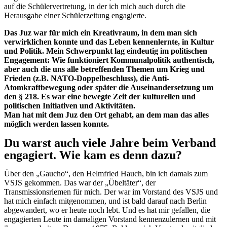
auf die Schülervertretung, in der ich mich auch durch die
Herausgabe einer Schülerzeitung engagierte.
Das Juz war für mich
ein Kreativraum, in dem man sich
verwirklichen konnte und das Leben
kennenlernte, in Kultur
und Politik. Mein Schwerpunkt lag eindeutig im politischen
Engagement: Wie funktioniert Kommunalpolitik authentisch,
aber auch die uns alle
betreffenden Themen um Krieg und
Frieden (z.B. NATO-Doppelbeschluss), die Anti-
Atomkraftbewegung oder später die Auseinandersetzung um
den § 218.
Es war eine bewegte Zeit der kulturellen und
politischen Initiativen und Aktivitäten.
Man hat mit dem Juz den Ort gehabt, an dem man das alles
möglich werden lassen
konnte.
Du warst auch viele Jahre beim Verband
engagiert. Wie kam es denn dazu?
Über den „Gaucho“, den Helmfried Hauch, bin ich damals zum
VSJS gekommen. Das war der „Übeltäter“, der
Transmissionsriemen für mich. Der war im Vorstand des VSJS und
hat mich einfach mitgenommen, und ist bald darauf nach Berlin
abgewandert, wo er heute noch lebt. Und es hat mir gefallen, die
engagierten Leute im damaligen Vorstand kennenzulernen und mit