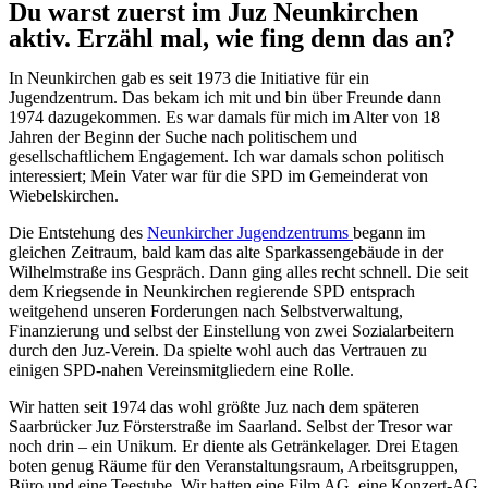
Du warst zuerst im Juz Neunkirchen
aktiv. Erzähl mal, wie fing denn das an?
In Neunkirchen gab es seit 1973 die Initiative für ein
Jugendzentrum. Das bekam ich mit und bin über Freunde dann
1974 dazugekommen. Es war damals für mich im Alter von 18
Jahren der Beginn der Suche nach politischem und
gesellschaftlichem Engagement. Ich war damals schon politisch
interessiert; Mein Vater war für die SPD im Gemeinderat von
Wiebelskirchen.
Die Entstehung des
Neunkircher Jugendzentrums
begann im
gleichen Zeitraum, bald kam das alte Sparkassengebäude in der
Wilhelmstraße ins Gespräch. Dann ging alles recht schnell. Die seit
dem Kriegsende in Neunkirchen regierende SPD entsprach
weitgehend unseren Forderungen nach Selbstverwaltung,
Finanzierung und selbst der Einstellung von zwei Sozialarbeitern
durch den Juz-Verein. Da spielte wohl auch das Vertrauen zu
einigen SPD-nahen Vereinsmitgliedern eine Rolle.
Wir hatten seit 1974 das wohl größte Juz nach dem späteren
Saarbrücker Juz Försterstraße im Saarland. Selbst der Tresor war
noch drin – ein Unikum. Er diente als Getränkelager. Drei Etagen
boten genug Räume für den Veranstaltungsraum, Arbeitsgruppen,
Büro und eine Teestube. Wir hatten eine Film AG, eine Konzert-AG