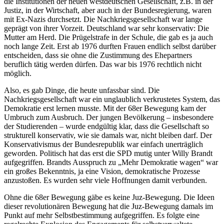
die Institutionen der neuen westdeutschen Gesellschaft, z.B. in der
Justiz, in der Wirtschaft, aber auch in der Bundesregierung, waren
mit Ex-Nazis durchsetzt. Die Nachkriegsgesellschaft war lange
geprägt von ihrer Vorzeit. Deutschland war sehr konservativ: Die
Mutter am Herd. Die Prügelstrafe in der Schule, die gab es ja auch
noch lange Zeit. Erst ab 1976 durften Frauen endlich selbst darüber
entscheiden, dass sie ohne die Zustimmung des Ehepartners
beruflich tätig werden dürfen. Das war bis 1976 rechtlich nicht
möglich.
Also, es gab Dinge, die heute unfassbar sind. Die
Nachkriegsgesellschaft war ein unglaublich verkrustetes System, das
Demokratie erst lernen musste. Mit der 68er Bewegung kam der
Umbruch zum Ausbruch. Der jungen Bevölkerung – insbesondere
der Studierenden – wurde endgültig klar, dass die Gesellschaft so
strukturell konservativ, wie sie damals war, nicht bleiben darf. Der
Konservativismus der Bundesrepublik war einfach unerträglich
geworden. Politisch hat das erst die SPD mutig unter Willy Brandt
aufgegriffen. Brandts Ausspruch zu „Mehr Demokratie wagen“ war
ein großes Bekenntnis, ja eine Vision, demokratische Prozesse
anzustoßen. Es wurden sehr viele Hoffnungen damit verbunden.
Ohne die 68er Bewegung gäbe es keine Juz-Bewegung. Die Ideen
dieser revolutionären Bewegung hat die Juz-Bewegung damals im
Punkt auf mehr Selbstbestimmung aufgegriffen. Es folgte eine