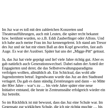
Im Juz war es toll mit den zahlreichen Konzerten und
Theateraufführungen, auch mit Leuten, die später recht bekannt
bzw. berühmt wurden, so z.B. Eddi Zauberfinger oder Alfons. Und
ich habe auch meine Frau im Juz kennengelernt. Ich stand am Tresor
des Juz und sie hat mir einen Ball an den Kopf geworfen, fast aufs
Auge. Es war der Auslöser. Später hat uns der „Migge-Pitt“ getraut.
Ja, das Juz hat viele geprägt und lief viele Jahre richtig gut. Aber es
gab natürlich auch Generationswechsel. Dabei nahm der Anteil der
Engagierten und derer, die das Selbstverwaltungsparadigma
verfolgen wollten, allmählich ab. Ein Schicksal, das wohl alle
Jugendzentren betraf. Irgendwann wurde das Juz an den Stadtrand
verlagert. Da gab es dann ständig Zerstörungen und dann – so Mitte
der 80er Jahre – war‘s zu … bis viele Jahre später eine neue
Initiative entstand, die heute in Zentrumsnähe erfolgreich wieder ein
Juz betreibt.
So im Rückblick ist mir bewusst, dass das Juz eine Schule war. Im
Gegensatz zur wirklichen Schule, die ich nie richtig mochte … bis