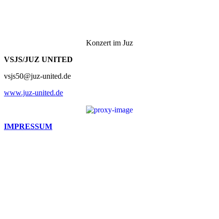
Konzert im Juz
VSJS/JUZ UNITED
vsjs50@juz-united.de
www.juz-united.de
IMPRESSUM