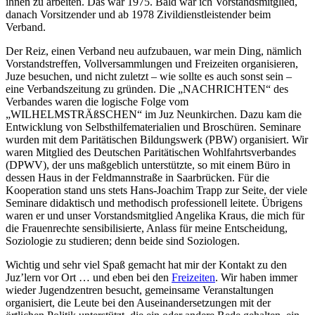
ihnen zu arbeiten. Das war 1975. Bald war ich Vorstandsmitglied,
danach Vorsitzender und ab 1978 Zivildienstleistender beim
Verband.
Der Reiz, einen Verband neu aufzubauen, war mein Ding, nämlich
Vorstandstreffen, Vollversammlungen und Freizeiten organisieren,
Juze besuchen, und nicht zuletzt – wie sollte es auch sonst sein –
eine Verbandszeitung zu gründen. Die „NACHRICHTEN“ des
Verbandes waren die logische Folge vom
„WILHELMSTRÄßSCHEN“ im Juz Neunkirchen. Dazu kam die
Entwicklung von Selbsthilfematerialien und Broschüren. Seminare
wurden mit dem Paritätischen Bildungswerk (PBW) organisiert. Wir
waren Mitglied des Deutschen Paritätischen Wohlfahrtsverbandes
(DPWV), der uns maßgeblich unterstützte, so mit einem Büro in
dessen Haus in der Feldmannstraße in Saarbrücken. Für die
Kooperation stand uns stets Hans-Joachim Trapp zur Seite, der viele
Seminare didaktisch und methodisch professionell leitete. Übrigens
waren er und unser Vorstandsmitglied Angelika Kraus, die mich für
die Frauenrechte sensibilisierte, Anlass für meine Entscheidung,
Soziologie zu studieren; denn beide sind Soziologen.
Wichtig und sehr viel Spaß gemacht hat mir der Kontakt zu den
Juz’lern vor Ort … und eben bei den
Freizeiten
. Wir haben immer
wieder Jugendzentren besucht, gemeinsame Veranstaltungen
organisiert, die Leute bei den Auseinandersetzungen mit der