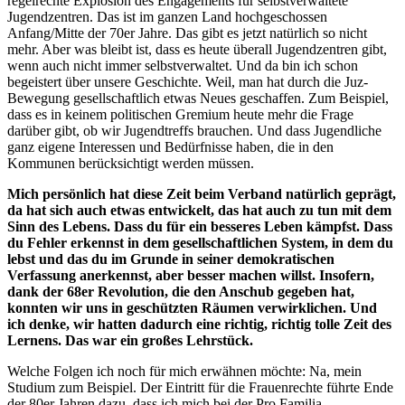
regelrechte Explosion des Engagements für selbstverwaltete
Jugendzentren. Das ist im ganzen Land hochgeschossen
Anfang/Mitte der 70er Jahre. Das gibt es jetzt natürlich so nicht
mehr. Aber was bleibt ist, dass es heute überall Jugendzentren gibt,
wenn auch nicht immer selbstverwaltet. Und da bin ich schon
begeistert über unsere Geschichte. Weil, man hat durch die Juz-
Bewegung gesellschaftlich etwas Neues geschaffen. Zum Beispiel,
dass es in keinem politischen Gremium heute mehr die Frage
darüber gibt, ob wir Jugendtreffs brauchen. Und dass Jugendliche
ganz eigene Interessen und Bedürfnisse haben, die in den
Kommunen berücksichtigt werden müssen.
Mich persönlich hat diese Zeit beim Verband natürlich geprägt,
da hat sich auch etwas entwickelt, das hat auch zu tun mit dem
Sinn des Lebens. Dass du für ein besseres Leben kämpfst. Dass
du Fehler erkennst in dem gesellschaftlichen System, in dem du
lebst und das du im Grunde in seiner demokratischen
Verfassung anerkennst, aber besser machen willst. Insofern,
dank der 68er Revolution, die den Anschub gegeben hat,
konnten wir uns in geschützten Räumen verwirklichen. Und
ich denke, wir hatten dadurch eine richtig, richtig tolle Zeit des
Lernens. Das war ein großes Lehrstück.
Welche Folgen ich noch für mich erwähnen möchte: Na, mein
Studium zum Beispiel. Der Eintritt für die Frauenrechte führte Ende
der 80er Jahren dazu, dass ich mich bei der Pro Familia