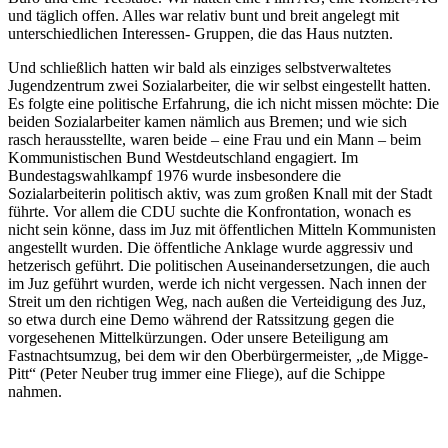
und täglich offen. Alles war relativ bunt und breit angelegt mit
unterschiedlichen Interessen- Gruppen, die das Haus nutzten.
Und schließlich hatten wir bald als einziges selbstverwaltetes
Jugendzentrum zwei Sozialarbeiter, die wir selbst eingestellt hatten.
Es folgte eine politische Erfahrung, die ich nicht missen möchte: Die
beiden Sozialarbeiter kamen nämlich aus Bremen; und wie sich
rasch herausstellte, waren beide – eine Frau und ein Mann – beim
Kommunistischen Bund Westdeutschland engagiert. Im
Bundestagswahlkampf 1976 wurde insbesondere die
Sozialarbeiterin politisch aktiv, was zum großen Knall mit der Stadt
führte. Vor allem die CDU suchte die Konfrontation, wonach es
nicht sein könne, dass im Juz mit öffentlichen Mitteln Kommunisten
angestellt wurden. Die öffentliche Anklage wurde aggressiv und
hetzerisch geführt. Die politischen Auseinandersetzungen, die auch
im Juz geführt wurden, werde ich nicht vergessen. Nach innen der
Streit um den richtigen Weg, nach außen die Verteidigung des Juz,
so etwa durch eine Demo während der Ratssitzung gegen die
vorgesehenen Mittelkürzungen. Oder unsere Beteiligung am
Fastnachtsumzug, bei dem wir den Oberbürgermeister, „de Migge-
Pitt“ (Peter Neuber trug immer eine Fliege), auf die Schippe
nahmen.