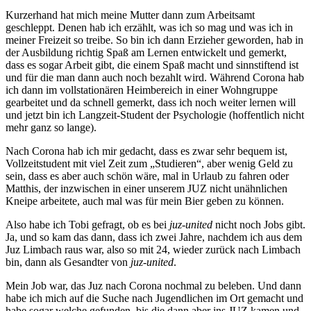
Kurzerhand hat mich meine Mutter dann zum Arbeitsamt
geschleppt. Denen hab ich erzählt, was ich so mag und was ich in
meiner Freizeit so treibe. So bin ich dann Erzieher geworden, hab in
der Ausbildung richtig Spaß am Lernen entwickelt und gemerkt,
dass es sogar Arbeit gibt, die einem Spaß macht und sinnstiftend ist
und für die man dann auch noch bezahlt wird. Während Corona hab
ich dann im vollstationären Heimbereich in einer Wohngruppe
gearbeitet und da schnell gemerkt, dass ich noch weiter lernen will
und jetzt bin ich Langzeit-Student der Psychologie (hoffentlich nicht
mehr ganz so lange).
Nach Corona hab ich mir gedacht, dass es zwar sehr bequem ist,
Vollzeitstudent mit viel Zeit zum „Studieren“, aber wenig Geld zu
sein, dass es aber auch schön wäre, mal in Urlaub zu fahren oder
Matthis, der inzwischen in einer unserem JUZ nicht unähnlichen
Kneipe arbeitete, auch mal was für mein Bier geben zu können.
Also habe ich Tobi gefragt, ob es bei
juz-united
nicht noch Jobs gibt.
Ja, und so kam das dann, dass ich zwei Jahre, nachdem ich aus dem
Juz Limbach raus war, also so mit 24, wieder zurück nach Limbach
bin, dann als Gesandter von
juz-united
.
Mein Job war, das Juz nach Corona nochmal zu beleben. Und dann
habe ich mich auf die Suche nach Jugendlichen im Ort gemacht und
habe sogar welche gefunden, bis die dann aber ins JUZ kamen und