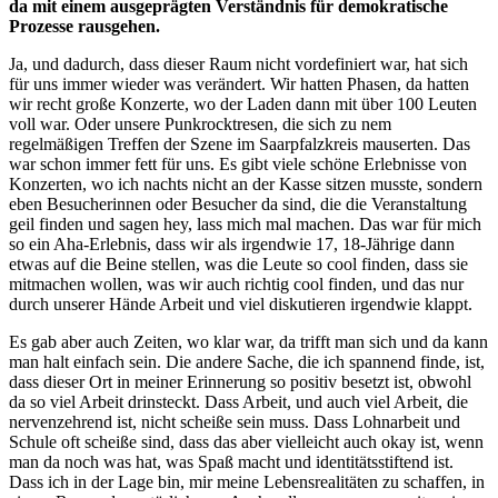
da mit einem ausgeprägten Verständnis für demokratische
Prozesse rausgehen.
Ja, und dadurch, dass dieser Raum nicht vordefiniert war, hat sich
für uns immer wieder was verändert. Wir hatten Phasen, da hatten
wir recht große Konzerte, wo der Laden dann mit über 100 Leuten
voll war. Oder unsere Punkrocktresen, die sich zu nem
regelmäßigen Treffen der Szene im Saarpfalzkreis mauserten. Das
war schon immer fett für uns. Es gibt viele schöne Erlebnisse von
Konzerten, wo ich nachts nicht an der Kasse sitzen musste, sondern
eben Besucherinnen oder Besucher da sind, die die Veranstaltung
geil finden und sagen hey, lass mich mal machen. Das war für mich
so ein Aha-Erlebnis, dass wir als irgendwie 17, 18-Jährige dann
etwas auf die Beine stellen, was die Leute so cool finden, dass sie
mitmachen wollen, was wir auch richtig cool finden, und das nur
durch unserer Hände Arbeit und viel diskutieren irgendwie klappt.
Es gab aber auch Zeiten, wo klar war, da trifft man sich und da kann
man halt einfach sein. Die andere Sache, die ich spannend finde, ist,
dass dieser Ort in meiner Erinnerung so positiv besetzt ist, obwohl
da so viel Arbeit drinsteckt. Dass Arbeit, und auch viel Arbeit, die
nervenzehrend ist, nicht scheiße sein muss. Dass Lohnarbeit und
Schule oft scheiße sind, dass das aber vielleicht auch okay ist, wenn
man da noch was hat, was Spaß macht und identitätsstiftend ist.
Dass ich in der Lage bin, mir meine Lebensrealitäten zu schaffen, in