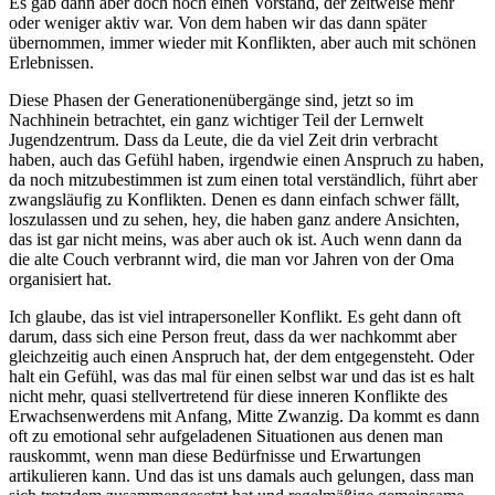
Es gab dann aber doch noch einen Vorstand, der zeitweise mehr
oder weniger aktiv war. Von dem haben wir das dann später
übernommen, immer wieder mit Konflikten, aber auch mit schönen
Erlebnissen.
Diese Phasen der Generationenübergänge sind, jetzt so im
Nachhinein betrachtet, ein ganz wichtiger Teil der Lernwelt
Jugendzentrum. Dass da Leute, die da viel Zeit drin verbracht
haben, auch das Gefühl haben, irgendwie einen Anspruch zu haben,
da noch mitzubestimmen ist zum einen total verständlich, führt aber
zwangsläufig zu Konflikten. Denen es dann einfach schwer fällt,
loszulassen und zu sehen, hey, die haben ganz andere Ansichten,
das ist gar nicht meins, was aber auch ok ist. Auch wenn dann da
die alte Couch verbrannt wird, die man vor Jahren von der Oma
organisiert hat.
Ich glaube, das ist viel intrapersoneller Konflikt. Es geht dann oft
darum, dass sich eine Person freut, dass da wer nachkommt aber
gleichzeitig auch einen Anspruch hat, der dem entgegensteht. Oder
halt ein Gefühl, was das mal für einen selbst war und das ist es halt
nicht mehr, quasi stellvertretend für diese inneren Konflikte des
Erwachsenwerdens mit Anfang, Mitte Zwanzig. Da kommt es dann
oft zu emotional sehr aufgeladenen Situationen aus denen man
rauskommt, wenn man diese Bedürfnisse und Erwartungen
artikulieren kann. Und das ist uns damals auch gelungen, dass man