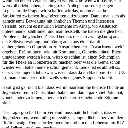
wenn bei denen Veranstaltungen waren. Und weil wir das als sehr
wertvoll erlebt haben, ist ein großes Anliegen unserer jetzigen
Legislatur die Frage, wie schaffen wir das, nochmal starke
Strukturen zwischen Jugendzentren aufzubauen. Damit man sich als
gemeinsame Bewegung mit ähnlichen Themen und Interessen
versteht, braucht es natürlich Momente im Alltag, wo Austausch
untereinander stattfindet, und man feststellt, die haben die gleichen
Probleme, die gleichen Ziele. Themen, die sich zwangsläufig aus
der Selbstverwaltung, und häufig auch aus einer damit
einhergehenden Opposition zu Ansprüchen der „Erwachsenenwelt“
ergeben. Erfahrungen, wie mit Kommunen, Gemeinderäten, Eltern
umgegangen werden kann, wieso es schlau ist, einen Schichtplan
für die Theke an Konzerten zu machen oder was die Gema schon
wieder will, haben andere schon gemacht. Leider ist es aktuell so,
dass viele Jugendclubs zwar wissen, dass da im Nachbarort ein JUZ
ist, man dann aber doch jeweils sein eigenes Süppchen kocht.
Häufig ist gar nicht klar, dass wir im Saarland die höchste Dichte an
Jugendzentren in Deutschland haben und damit ganz viel Potential,
voneinander zu lernen, aber auch eine ernstzunehmende Stimme
sind.
Das Tagesgeschäft beim Verband muss natürlich laufen, dass wir
Jugendzentren, wenn nötig unterstützen, Jugendliche aber vor allem
fit für etwaige Herausforderungen im und um den Lebensraum JUZ
und Selbstverwaltung machen.