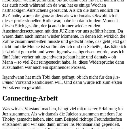
das auch noch während ich da war, hat es einige Wochen
hartnäckigen Aufsuchens gebraucht. Als ich die dann endlich im
JUZ hatte, waren die ganz anders als wir damals. Obwohl ich in
dieser professionellen Rolle war, habe ich dann in dem Moment
diesen Stich gespürt, der ja auch immer wieder zu den
Auseinandersetzungen mit den JUZlern vor uns geführt hatten. Da
waren dann auch immer wieder Momente, in denen ich wirklich die
Zähne zusammenbeißen musste und gedacht habe, das geht jetzt gar
nicht und die Mucke ist so fürchterlich und oh Scheiße, das hätte ich
jetzt nicht gemacht und wenn irgendwas abgerissen wurde, was ich
fünf Jahre vorher mit irgendwem gebaut hatte und damals – oh
Mann – so viel Zeit reingesteckt habe. Ja, diese Widersprüche dann
auszuhalten war auch ein spannender Prozess.
Irgendwann hat mich Tobi dann gefragt, ob ich nicht für den
juz-
united
-Vorstand kandidieren will. Und dann wurde ich zum ersten
Vorsitzenden gewählt.
Connecting-Arbeit
Was wir als Vorstand machen, hängt viel mit unserer Erfahrung im
Juz zusammen. Als wir damals die Juleica zusammen mit dem Juz
Tholey gemacht haben, sind zum Beispiel richtige Freundschaften
entstanden und wir sind dann immer ins Nordsaarland gependelt,