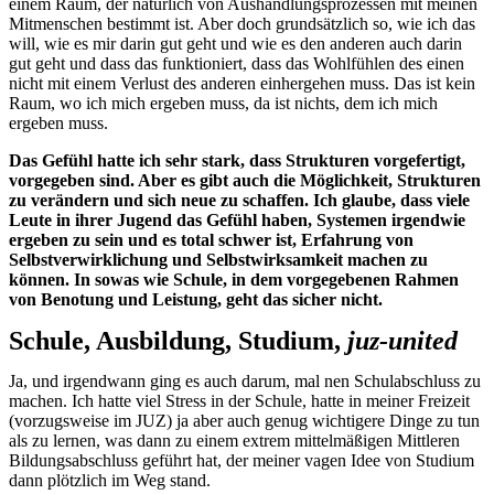
einem Raum, der natürlich von Aushandlungsprozessen mit meinen
Mitmenschen bestimmt ist. Aber doch grundsätzlich so, wie ich das
will, wie es mir darin gut geht und wie es den anderen auch darin
gut geht und dass das funktioniert, dass das Wohlfühlen des einen
nicht mit einem Verlust des a
nderen einher
gehen muss. Das ist kein
Raum, wo ich mich ergeben muss, da ist nichts, dem ich mich
ergeben muss.
Das Gefühl hatte ich sehr stark, dass Strukturen vorgefertigt,
vorgegeben sind. Aber es gibt auch die Möglichkeit, Strukturen
zu verändern und sich neue zu schaffen. Ich glaube, dass viele
Leute in ihrer Jugend das Gefühl haben, Systemen irgendwie
ergeben zu sein und es total schwer ist, Erfahrung von
Selbstverwirklichung und Selbstwirksamkeit machen zu
können. In sowas wie Schule, in dem vorgegebenen Rahmen
von Benotung und Leistung, geht das sicher nicht.
Schule, Ausbildung, Studium,
juz-united
Ja, und irgendwann ging es auch darum, mal nen Schulabschluss zu
machen. Ich hatte viel Stress in der Schule, hatte in meiner Freizeit
(vorzugsweise im JUZ) ja aber auch genug wichtigere Dinge zu tun
als zu lernen, was dann zu einem extrem mittelmäßigen Mittleren
Bildungsabschluss geführt hat, der meiner vagen Idee von Studium
dann plötzlich im Weg stand.