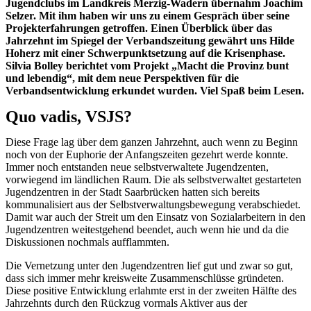
Jugendclubs im Landkreis Merzig-Wadern übernahm Joachim
Selzer. Mit ihm haben wir uns zu einem Gespräch über seine
Projekterfahrungen getroffen. Einen Überblick über das
Jahrzehnt im Spiegel der Verbandszeitung gewährt uns Hilde
Hoherz mit einer Schwerpunktsetzung auf die Krisenphase.
Silvia Bolley berichtet vom Projekt „Macht die Provinz bunt
und lebendig“, mit dem neue Perspektiven für die
Verbandsentwicklung erkundet wurden. Viel Spaß beim Lesen.
Quo vadis, VSJS?
Diese Frage lag über dem ganzen Jahrzehnt, auch wenn zu Beginn
noch von der Euphorie der Anfangszeiten gezehrt werde konnte.
Immer noch entstanden neue selbstverwaltete Jugendzenten,
vorwiegend im ländlichen Raum. Die als selbstverwaltet gestarteten
Jugendzentren in der Stadt Saarbrücken hatten sich bereits
kommunalisiert aus der Selbstverwaltungsbewegung verabschiedet.
Damit war auch der Streit um den Einsatz von Sozialarbeitern in den
Jugendzentren weitestgehend beendet, auch wenn hie und da die
Diskussionen nochmals aufflammten.
Die Vernetzung unter den Jugendzentren lief gut und zwar so gut,
dass sich immer mehr kreisweite Zusammenschlüsse gründeten.
Diese positive Entwicklung erlahmte erst in der zweiten Hälfte des
Jahrzehnts durch den Rückzug vormals Aktiver aus der