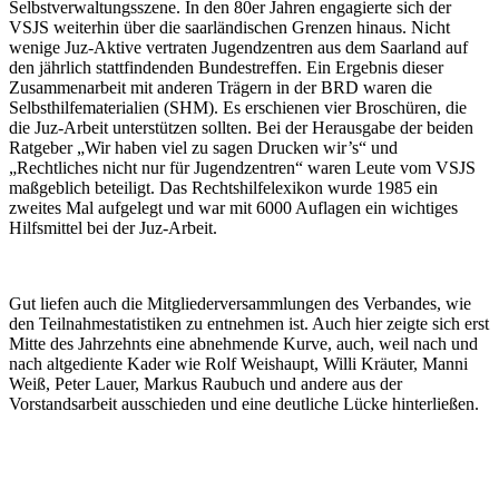
Selbstverwaltungsszene. In den 80er Jahren engagierte sich der
VSJS weiterhin über die saarländischen Grenzen hinaus. Nicht
wenige Juz-Aktive vertraten Jugendzentren aus dem Saarland auf
den jährlich stattfindenden Bundestreffen. Ein Ergebnis dieser
Zusammenarbeit mit anderen Trägern in der BRD waren die
Selbsthilfematerialien (SHM). Es erschienen vier Broschüren, die
die Juz-Arbeit unterstützen sollten. Bei der Herausgabe der beiden
Ratgeber „Wir haben viel zu sagen Drucken wir’s“ und
„Rechtliches nicht nur für Jugendzentren“ waren Leute vom VSJS
maßgeblich beteiligt. Das Rechtshilfelexikon wurde 1985 ein
zweites Mal aufgelegt und war mit 6000 Auflagen ein wichtiges
Hilfsmittel bei der Juz-Arbeit.
Gut liefen auch die Mitgliederversammlungen des Verbandes, wie
den Teilnahmestatistiken zu entnehmen ist. Auch hier zeigte sich erst
Mitte des Jahrzehnts eine abnehmende Kurve, auch, weil nach und
nach altgediente Kader wie Rolf Weishaupt, Willi Kräuter, Manni
Weiß, Peter Lauer, Markus Raubuch und andere aus der
Vorstandsarbeit ausschieden und eine deutliche Lücke hinterließen.