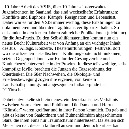
„10 Jahre Arbeit des VSJS, über 10 Jahre selbstverwaltete
Jugendzentren im Saarland, das sind wechselhafte Erfahrungen:
Konflikte und Euphorie, Kämpfe, Resignation und Lebenslust.
Dabei war es für den VSJS immer wichtig, diese Erfahrungen zu
dokumentieren und über den Tag hinaus verfügbar zu halten. So
entstanden in den letzten Jahren zahlreiche Publikationen (nicht nur)
für die Juz-Praxis. Zu den Selbsthilfematerialien kommt nun ein
neues Buch: Kulturarbeit war von Anfang an ein wichtiger Inhalt
des Juz – Alltags. Konzerte, Theateraufführungen, Festivals, dort
wo die offiziellen – städtischen – Kulturangebote nicht hinkamen,
setzten Gegenpositionen zur Kultur der Gesangvereine und
Kaninchenzüchtervereine in der Provinz. In diese teils wohlige, teils
krampfige Idylle, brachten die Jungen die Tagesordnung der
Querdenker. Die 68er Nachwehen, die Ökologie- und
Friedensbewegung zogen ihre eigenen, von keinem
Landschaftsplanungsamt abgesegneten Indianerpfade ins
“Gäärtsche”.
Dabei entwickelte sich ein neues, ein demokratisches Verhältnis
zwischen Vormachern und Publikum. Die Damen und Herren
“Künstler” waren greifbar und in ihrer Person kenntlich. Da gab und
gibt es keine von Saalordnern und Bühnenklimbim abgeschirmten
Stars, die ihren Fans nur Traumschaum hinterlassen. Da stellen sich
Menschen dar, die sich kulturell äußern und dennoch kritisierbar