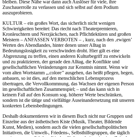
bleiben. Diese Nähe war dann auch Auslöser für viele, ihre
Zuschauerrolle zu verlassen und sich selbst auf dem Podium
auszuprobieren.
KULTUR – ein großes Wort, das sicherlich nicht wenigen
Schwierigkeiten bereitet: Das riecht nach Theaterpremieren,
Kronleuchtern und Nerzjäckchen, nach Pflichtlektüren und großen
Meistern – ANFASSEN VERBOTEN – ‚ kurz, nach den ‚ewigen’
Werten des Abendlandes, hinter denen unser Alltag in
Bedeutungslosigkeit zu verschwinden droht. Hier gilt es eine
Abgrenzung zu treffen, einen anderen Kulturbegriff zu entwickeln
und zu praktizieren, der gerade den Alltag, die Konflikte und
gesellschaftlichen Veränderungen zur Kenntnis nimmt. Wenn wir
vom alten Wortstamm „‚colore’’ ausgehen, das heißt pflegen, hegen,
anbauen, so ist dies, auf den menschlichen Lebensprozess
übertragen, die Vervollkommnung, das Wachsen der eigenen Person
im gesellschaftlichen Zusammenspiel; – und das kann sich in
keinem Fall auf den Konsum sog. höherer Werte beschränken,
sondern ist die tätige und vielfältige Auseinandersetzung mit unseren
konkreten Lebensbedingungen.
Deshalb dokumentieren wir in diesem Buch nicht nur Gruppen und
Einzelne aus der ästhetischen Kiste (Musik, Theater, Bildende
Kunst, Medien), sondern auch die vielen gesellschaftspolitischen
Initiativen, die Umwelt-, Friedens-, Selbsthilfegruppen, die täglich