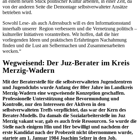
an einem neuen Stück politischer Kultur arbeiten, in einer Zeit, da
von der anderen Seite die Demontage selbstverwalteter Ansätze
betrieben wird.
Sowohl Lese- als auch Adressbuch will es den Informationsstand
innerhalb unserer Region verbessern und die Vernetzung politisch –
kultureller Initiativen vorantreiben. Wir hoffen, daß die hier
vorliegenden Ideen und praktischen Erfahrtingen Nachahmung
finden und die Lust am Selbermachen und Zusammenarbeiten
wecken.“
Wegweisend: Der Juz-Berater im Kreis
Merzig-Wadern
Mit der Beraterstelle für die selbstverwalteten Jugendzentren
und Jugendclubs wurde Anfang der 80er Jahre im Landkreis
Merzig-Wadern eine wegweisende Konzeption geschaffen.
Professionelle Unterstützung ohne Bevormundung und
Kontrolle, nur den Interessen der Aktiven in den
selbstverwalteten Treffs verpflichtet, das war der Kern des
Berater-Modells. Da damals die Sozialarbeiterstelle im Juz
Merzig vakant war, gab es auch freie Ressourcen. So wurde die
Stelle nach einigem Hin und Her bewilligt und nachdem der
erste Kandidat nach der Probezeit nicht übernommen wurde,
startete am 1. Januar 1984 Joachim Selzer in den Job.