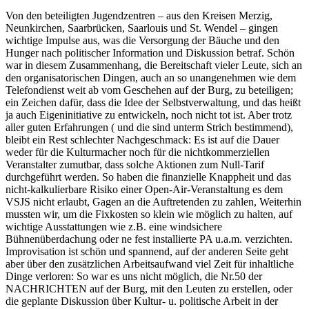
Von den beteiligten Jugendzentren – aus den Kreisen Merzig,
Neunkirchen, Saarbrücken, Saarlouis und St. Wendel – gingen
wichtige Impulse aus, was die Versorgung der Bäuche und den
Hunger nach politischer Information und Diskussion betraf. Schön
war in diesem Zusammenhang, die Bereitschaft vieler Leute, sich an
den organisatorischen Dingen, auch an so unangenehmen wie dem
Telefondienst weit ab vom Geschehen auf der Burg, zu beteiligen;
ein Zeichen dafür, dass die Idee der Selbstverwaltung, und das heißt
ja auch Eigeninitiative zu entwickeln, noch nicht tot ist. Aber trotz
aller guten Erfahrungen ( und die sind unterm Strich bestimmend),
bleibt ein Rest schlechter Nachgeschmack: Es ist auf die Dauer
weder für die Kulturmacher noch für die nichtkommerziellen
Veranstalter zumutbar, dass solche Aktionen zum Null-Tarif
durchgeführt werden. So haben die finanzielle Knappheit und das
nicht-kalkulierbare Risiko einer Open-Air-Veranstaltung es dem
VSJS nicht erlaubt, Gagen an die Auftretenden zu zahlen, Weiterhin
mussten wir, um die Fixkosten so klein wie möglich zu halten, auf
wichtige Ausstattungen wie z.B. eine windsichere
Bühnenüberdachung oder ne fest installierte PA u.a.m. verzichten.
Improvisation ist schön und spannend, auf der anderen Seite geht
aber über den zusätzlichen Arbeitsaufwand viel Zeit für inhaltliche
Dinge verloren: So war es uns nicht möglich, die Nr.50 der
NACHRICHTEN auf der Burg, mit den Leuten zu erstellen, oder
die geplante Diskussion über Kultur- u. politische Arbeit in der