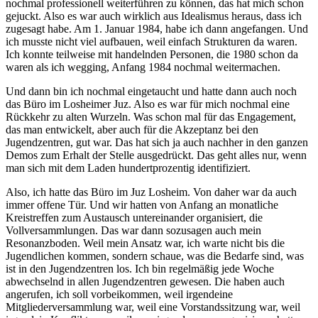
nochmal professionell weiterführen zu können, das hat mich schon
gejuckt. Also es war auch wirklich aus Idealismus heraus, dass ich
zugesagt habe. Am 1. Januar 1984, habe ich dann angefangen. Und
ich musste nicht viel aufbauen, weil einfach Strukturen da waren.
Ich konnte teilweise mit handelnden Personen, die 1980 schon da
waren als ich wegging, Anfang 1984 nochmal weitermachen.
Und dann bin ich nochmal eingetaucht und hatte dann auch noch
das Büro im Losheimer Juz. Also es war für mich nochmal eine
Rückkehr zu alten Wurzeln. Was schon mal für das Engagement,
das man entwickelt, aber auch für die Akzeptanz bei den
Jugendzentren, gut war. Das hat sich ja auch nachher in den ganzen
Demos zum Erhalt der Stelle ausgedrückt. Das geht alles nur, wenn
man sich mit dem Laden hundertprozentig identifiziert.
Also, ich hatte das Büro im Juz Losheim. Von daher war da auch
immer offene Tür. Und wir hatten von Anfang an monatliche
Kreistreffen zum Austausch untereinander organisiert, die
Vollversammlungen. Das war dann sozusagen auch mein
Resonanzboden. Weil mein Ansatz war, ich warte nicht bis die
Jugendlichen kommen, sondern schaue, was die Bedarfe sind, was
ist in den Jugendzentren los. Ich bin regelmäßig jede Woche
abwechselnd in allen Jugendzentren gewesen. Die haben auch
angerufen, ich soll vorbeikommen, weil irgendeine
Mitgliederversammlung war, weil eine Vorstandssitzung war, weil