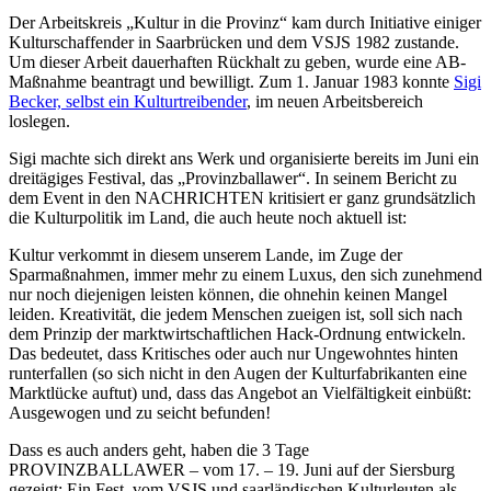
Der Arbeitskreis „Kultur in die Provinz“ kam durch Initiative einiger
Kulturschaffender in Saarbrücken und dem VSJS 1982 zustande.
Um dieser Arbeit dauerhaften Rückhalt zu geben, wurde eine AB-
Maßnahme beantragt und bewilligt. Zum 1. Januar 1983 konnte
Sigi
Becker, selbst ein Kulturtreibender
, im neuen Arbeitsbereich
loslegen.
Sigi machte sich direkt ans Werk und organisierte bereits im Juni ein
dreitägiges Festival, das „Provinzballawer“. In seinem Bericht zu
dem Event in den NACHRICHTEN kritisiert er ganz grundsätzlich
die Kulturpolitik im Land, die auch heute noch aktuell ist:
Kultur verkommt in diesem unserem Lande, im Zuge der
Sparmaßnahmen, immer mehr zu einem Luxus, den sich zunehmend
nur noch diejenigen leisten können, die ohnehin keinen Mangel
leiden. Kreativität, die jedem Menschen zueigen ist, soll sich nach
dem Prinzip der marktwirtschaftlichen Hack-Ordnung entwickeln.
Das bedeutet, dass Kritisches oder auch nur Ungewohntes hinten
runterfallen (so sich nicht in den Augen der Kulturfabrikanten eine
Marktlücke auftut) und, dass das Angebot an Vielfältigkeit einbüßt:
Ausgewogen und zu seicht befunden!
Dass es auch anders geht, haben die 3 Tage
PROVINZBALLAWER – vom 17. – 19. Juni auf der Siersburg
gezeigt: Ein Fest, vom VSJS und saarländischen Kulturleuten als