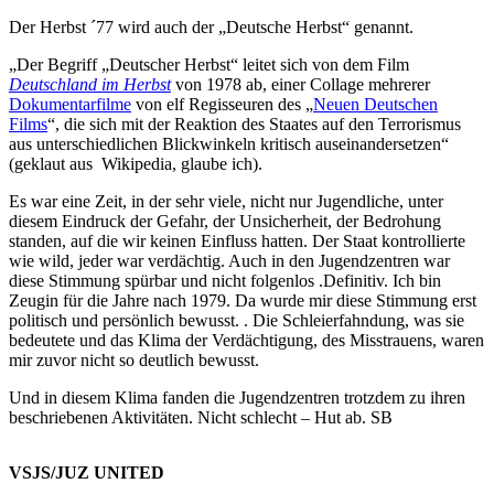
Der Herbst ´77 wird auch der „Deutsche Herbst“ genannt.
„Der Begriff „Deutscher Herbst“ leitet sich von dem Film
Deutschland im Herbst
von 1978 ab, einer Collage mehrerer
Dokumentarfilme
von elf Regisseuren des „
Neuen Deutschen
Films
“, die sich mit der Reaktion des Staates auf den Terrorismus
aus unterschiedlichen Blickwinkeln kritisch auseinandersetzen“
(geklaut aus Wikipedia, glaube ich).
Es war eine Zeit, in der sehr viele, nicht nur Jugendliche, unter
diesem Eindruck der Gefahr, der Unsicherheit, der Bedrohung
standen, auf die wir keinen Einfluss hatten. Der Staat kontrollierte
wie wild, jeder war verdächtig. Auch in den Jugendzentren war
diese Stimmung spürbar und nicht folgenlos .Definitiv. Ich bin
Zeugin für die Jahre nach 1979. Da wurde mir diese Stimmung erst
politisch und persönlich bewusst. . Die Schleierfahndung, was sie
bedeutete und das Klima der Verdächtigung, des Misstrauens, waren
mir zuvor nicht so deutlich bewusst.
Und in diesem Klima fanden die Jugendzentren trotzdem zu ihren
beschriebenen Aktivitäten. Nicht schlecht – Hut ab. SB
VSJS/JUZ UNITED