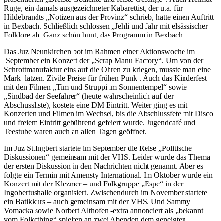
Ruge, ein damals ausgezeichneter Kabarettist, der u.a. für
Hildebrandts „Notizen aus der Provinz“ schrieb, hatte einen Auftritt
in Bexbach. Schließlich schlossen „Jehli und Jahr mit elsässischer
Folklore ab. Ganz schön bunt, das Programm in Bexbach.
Das Juz Neunkirchen bot im Rahmen einer Aktionswoche im
September ein Konzert der „Scrap Manu Factory“. Um von der
Schrottmanufaktur eins auf die Ohren zu kriegen, musste man eine
Mark latzen. Zivile Preise für frühen Punk . Auch das Kinderfest
mit den Filmen „Tim und Struppi im Sonnentempel“ sowie
„Sindbad der Seefahrer“ (heute wahrscheinlich auf der
Abschussliste), kostete eine DM Eintritt. Weiter ging es mit
Konzerten und Filmen im Wechsel, bis die Abschlussfete mit Disco
und freiem Eintritt gebührend gefeiert wurde. Jugendcafé und
Teestube waren auch an allen Tagen geöffnet.
Im Juz St.Ingbert startete im September die Reise „Politische
Diskussionen“ gemeinsam mit der VHS. Leider wurde das Thema
der ersten Diskussion in den Nachrichten nicht genannt. Aber es
folgte ein Termin mit Amensty International. Im Oktober wurde ein
Konzert mit der Klezmer – und Folkgruppe „Espe“ in der
Ingobertushalle organisiert. Zwischendurch im November startete
ein Batikkurs – auch gemeinsam mit der VHS. Und Sammy
Vomacka sowie Norbert Althofen -extra annonciert als „bekannt
vom Folkething“ spielten an zwei Abenden dem geneigten