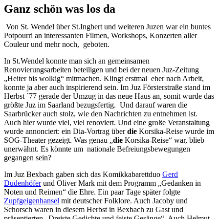
Ganz schön was los da
Von St. Wendel über St.Ingbert und weiteren Juzen war ein buntes
Potpourri an interessanten Filmen, Workshops, Konzerten aller
Couleur und mehr noch, geboten.
In St.Wendel konnte man sich an gemeinsamen
Renovierungsarbeiten beteiligen und bei der neuen Juz-Zeitung
„Heiter bis wolkig“ mitmachen. Klingt erstmal eher nach Arbeit,
konnte ja aber auch inspirierend sein.
Im Juz Försterstraße stand im
Herbst ´77 gerade der Umzug in das neue Haus an, somit wurde das
größte Juz im Saarland bezugsfertig. Und darauf waren die
Saarbrücker auch stolz, wie den Nachrichten zu entnehmen ist.
Auch hier wurde viel, viel renoviert. Und eine große Veranstaltung
wurde annonciert: ein Dia-Vortrag über
die
Korsika-Reise wurde im
SOG-Theater gezeigt. Was genau „
die
Korsika-Reise“ war, blieb
unerwähnt. Es könnte um nationale Befreiungsbewegungen
gegangen sein?
Im Juz Bexbach gaben sich das Komikkabarettduo
Gerd
Dudenhöfer
und Oliver Mark mit dem Programm „Gedanken in
Noten und Reimen“ die Ehre. Ein paar Tage später folgte
Zupfgeigenhansel
mit deutscher Folklore. Auch Jacoby und
Schorsch waren in diesem Herbst in Bexbach zu Gast und
präsentierten „Dreiste Gedichte und feiste Gesänge“. Auch Helmut