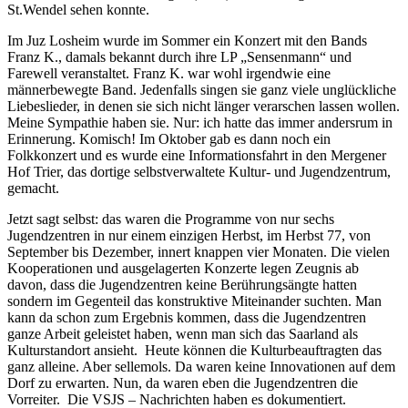
St.Wendel sehen konnte.
Im Juz Losheim wurde im Sommer ein Konzert mit den Bands
Franz K., damals bekannt durch ihre LP „Sensenmann“ und
Farewell veranstaltet. Franz K. war wohl irgendwie eine
männerbewegte Band. Jedenfalls singen sie ganz viele unglückliche
Liebeslieder, in denen sie sich nicht länger verarschen lassen wollen.
Meine Sympathie haben sie. Nur: ich hatte das immer andersrum in
Erinnerung. Komisch! Im Oktober gab es dann noch ein
Folkkonzert und es wurde eine Informationsfahrt in den Mergener
Hof Trier, das dortige selbstverwaltete Kultur- und Jugendzentrum,
gemacht.
Jetzt sagt selbst: das waren die Programme von nur sechs
Jugendzentren in nur einem
einzigen
Herbst, im Herbst 77, von
September bis Dezember, innert knappen vier
Monaten
. Die vielen
Kooperationen und ausgelagerten Konzerte legen Zeugnis ab
davon, dass die Jugendzentren keine Berührungsängte hatten
sondern im Gegenteil das konstruktive Miteinander suchten. Man
kann da schon zum Ergebnis kommen, dass die Jugendzentren
ganze Arbeit geleistet haben, wenn man sich das Saarland als
Kulturstandort ansieht. Heute können die Kulturbeauftragten das
ganz alleine. Aber sellemols. Da waren keine Innovationen auf dem
Dorf zu erwarten. Nun, da waren eben die Jugendzentren die
Vorreiter. Die VSJS – Nachrichten haben es dokumentiert.