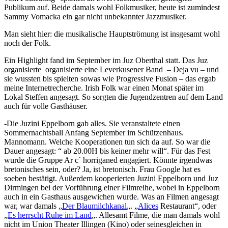
Publikum auf. Beide damals wohl Folkmusiker, heute ist zumindest
Sammy Vomacka ein gar nicht unbekannter Jazzmusiker.
Man sieht hier: die musikalische Hauptströmung ist insgesamt wohl
noch der Folk.
Ein Highlight fand im September im Juz Oberthal statt. Das Juz
organisierte organisierte eine Leverkusener Band – Deja vu – und
sie wussten bis spielten sowas wie Progressive Fusion – das ergab
meine Internetrecherche. Irish Folk war einen Monat später im
Lokal Steffen angesagt. So sorgten die Jugendzentren auf dem Land
auch für volle Gasthäuser.
-Die Juzini Eppelborn gab alles. Sie veranstaltete einen
Sommernachtsball Anfang September im Schützenhaus.
Mannomann. Welche Kooperationen tun sich da auf. So war die
Dauer angesagt: “ ab 20.00H bis keiner mehr will“. Für das Fest
wurde die Gruppe Ar c` horriganed engagiert. Könnte irgendwas
bretonisches sein, oder? Ja, ist bretonisch. Frau Google hat es
soeben bestätigt. Außerdem kooperierten Juzini Eppelborn und Juz
Dirmingen bei der Vorführung einer Filmreihe, wobei in Eppelborn
auch in ein Gasthaus ausgewichen wurde. Was an Filmen angesagt
war, war damals „
Der Blaumilchkanal
„. „
Alices
Restaurant“, oder
„
Es herrscht Ruhe im Land
„. Allesamt Filme, die man damals wohl
nicht im Union Theater Illingen (Kino) oder seinesgleichen in