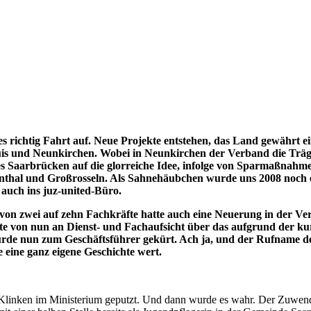
richtig Fahrt auf. Neue Projekte entstehen, das Land gewährt ei
ouis und Neunkirchen. Wobei in Neunkirchen der Verband die Träg
s Saarbrücken auf die glorreiche Idee, infolge von Sparmaßnahm
enthal und Großrosseln. Als Sahnehäubchen wurde uns 2008 noch e
 auch ins juz-united-Büro.
 von zwei auf zehn Fachkräfte hatte auch eine Neuerung in der V
lte von nun an Dienst- und Fachaufsicht über das aufgrund der kur
rde nun zum Geschäftsführer gekürt. Ach ja, und der Rufname de
eine ganz eigene Geschichte wert.
Klinken im Ministerium geputzt. Und dann wurde es wahr. Der Zuwendu