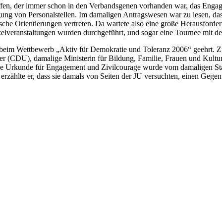
ffen, der immer schon in den Verbandsgenen vorhanden war, das Eng
ng von Personalstellen. Im damaligen Antragswesen war zu lesen, dass 
ische Orientierungen vertreten. Da wartete also eine große Herausforde
nzelveranstaltungen wurden durchgeführt, und sogar eine Tournee mit
eim Wettbewerb „Aktiv für Demokratie und Toleranz 2006“ geehrt. Zu
 (CDU), damalige Ministerin für Bildung, Familie, Frauen und Kultur,
 Urkunde für Engagement und Zivilcourage wurde vom damaligen Staats
erzählte er, dass sie damals von Seiten der JU versuchten, einen Geg