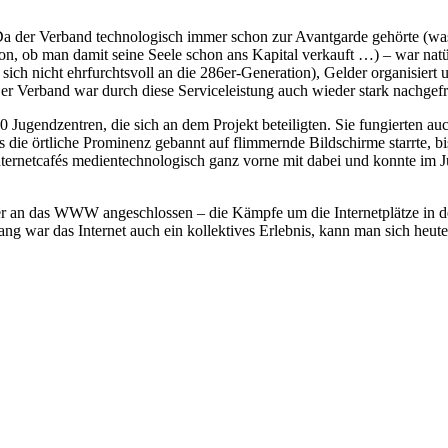
a der Verband technologisch immer schon zur Avantgarde gehörte (was w
, ob man damit seine Seele schon ans Kapital verkauft …) – war natürli
h nicht ehrfurchtsvoll an die 286er-Generation), Gelder organisiert un
 Der Verband war durch diese Serviceleistung auch wieder stark nachge
0 Jugendzentren, die sich an dem Projekt beteiligten. Sie fungierten 
 die örtliche Prominenz gebannt auf flimmernde Bildschirme starrte, bi
ernetcafés medientechnologisch ganz vorne mit dabei und konnte im Ju
n das WWW angeschlossen – die Kämpfe um die Internetplätze in den 
g war das Internet auch ein kollektives Erlebnis, kann man sich heute