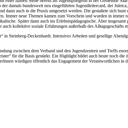
mit einer halben Stelle bereits als Jugendpflegerin in der Gemeinde Saa
r damals bundesweit neu eingeführten Jugendleitercard, der Juleica,
 und dann auch in die Praxis umgesetzt werden. Die gestaltete sich bunt
en. Immer neue Themen kamen zum Vorschein und wurden in immer neu
ikalische. Später dann auch ins Erlebnispädagogische. Aber insgesamt 
r auch kollektive soziale Erfahrungen außerhalb des Alltagsgeschäfts 
in Steinberg-Deckenhardt. Intensives Arbeiten und gesellige Abendge
rbindung zwischen dem Verband und den Jugendzentren und Treffs enor
ter“ für die Basis gestärkt. Ein Highlight bildet auch heute noch die
Innen würdigen öffentlich das Engagement der Verantwortlichen in de