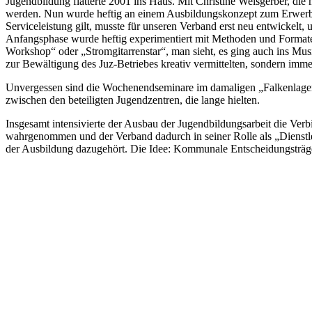
Jugendbildung flatterte 2001 ins Haus. Mit Christine Weisgerber, die 
werden. Nun wurde heftig an einem Ausbildungskonzept zum Erwerb de
Serviceleistung gilt, musste für unseren Verband erst neu entwickelt,
Anfangsphase wurde heftig experimentiert mit Methoden und Format
Workshop“ oder „Stromgitarrenstar“, man sieht, es ging auch ins Mus
zur Bewältigung des Juz-Betriebes kreativ vermittelten, sondern imme
Unvergessen sind die Wochenendseminare im damaligen „Falkenlager“ 
zwischen den beteiligten Jugendzentren, die lange hielten.
Insgesamt intensivierte der Ausbau der Jugendbildungsarbeit die Ve
wahrgenommen und der Verband dadurch in seiner Rolle als „Dienstleis
der Ausbildung dazugehört. Die Idee: Kommunale Entscheidungsträger