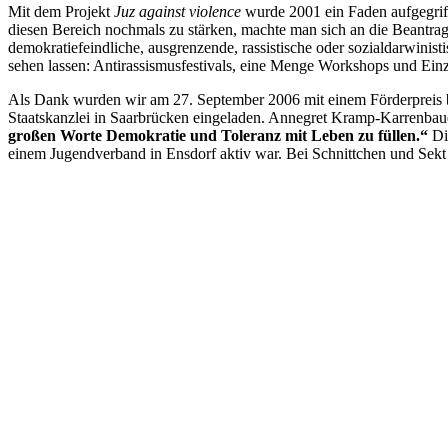
Mit dem Projekt
Juz against violence
wurde 2001 ein Faden aufgegri
diesen Bereich nochmals zu stärken, machte man sich an die Beantragu
demokratiefeindliche, ausgrenzende, rassistische oder sozialdarwinist
sehen lassen: Antirassismusfestivals, eine Menge Workshops und Ei
Als Dank wurden wir am 27. September 2006 mit einem Förderpreis b
Staatskanzlei in Saarbrücken eingeladen. Annegret Kramp-Karrenbauer
großen Worte Demokratie und Toleranz mit Leben zu füllen.“
Die
einem Jugendverband in Ensdorf aktiv war. Bei Schnittchen und Sekt 