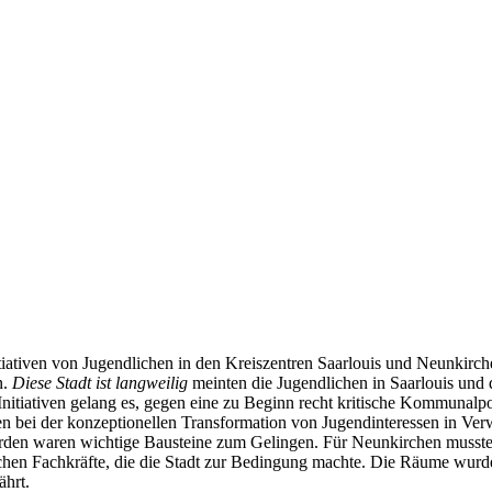
itiativen von Jugendlichen in den Kreiszentren Saarlouis und Neunkirch
n.
Diese Stadt ist langweilig
meinten die Jugendlichen in Saarlouis und 
Initiativen gelang es, gegen eine zu Beginn recht kritische Kommunalp
ten bei der konzeptionellen Transformation von Jugendinteressen in V
rden waren wichtige Bausteine zum Gelingen. Für Neunkirchen musste e
chen Fachkräfte, die die Stadt zur Bedingung machte. Die Räume wurden
ährt.